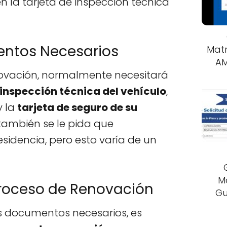
n la tarjeta de inspección técnica
entos Necesarios
Matr
AM
novación, normalmente necesitará
e inspección técnica del vehículo
,
y la
tarjeta de seguro de su
 también se le pida que
sidencia, pero esto varía de un
M
Proceso de Renovación
Gu
s documentos necesarios, es