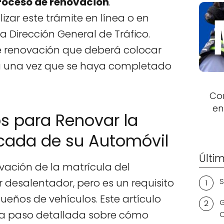
 proceso de renovación
.
zar este trámite en línea o en
la Dirección General de Tráfico.
e renovación que deberá colocar
a una vez que se haya completado
Con
en
s para Renovar la
cada de su Automóvil
Últim
ovación de la matrícula del
desalentador, pero es un requisito
S
ueños de vehículos. Este artículo
G
 a paso detallada sobre cómo
C