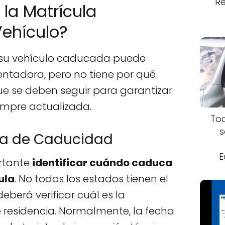
Re
la Matrícula
ehículo?
 su vehículo caducada puede
ntadora, pero no tiene por qué
que se deben seguir para garantizar
empre actualizada.
Tod
s
cha de Caducidad
E
rtante
identificar cuándo caduca
ula
. No todos los estados tienen el
eberá verificar cuál es la
 residencia. Normalmente, la fecha