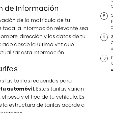
C
C
ón de Información
G
vación de la matrícula de tu
T
C
e toda la información relevante sea
 nombre, dirección y los datos de tu
G
O
biado desde la última vez que
d
tualizar esta información.
T
S
arifas
A
 las tarifas requeridas para
 tu automóvil
. Estas tarifas varían
l peso y el tipo de tu vehículo. Es
 la estructura de tarifas acorde a