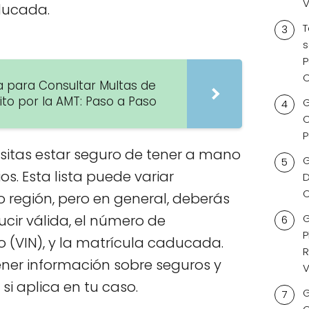
V
ducada.
T
s
P
 para Consultar Multas de
ito por la AMT: Paso a Paso
G
C
P
sitas estar seguro de tener a mano
G
s. Esta lista puede variar
D
C
 región, pero en general, deberás
G
ucir válida, el número de
P
lo (VIN), y la matrícula caducada.
R
ner información sobre seguros y
V
si aplica en tu caso.
G